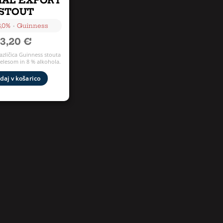
IAL EXPORT
STOUT
•
8,0%
Guinness
3,20
€
azličica Guinness stouta
telesom in 8 % alkohola.
daj v košarico