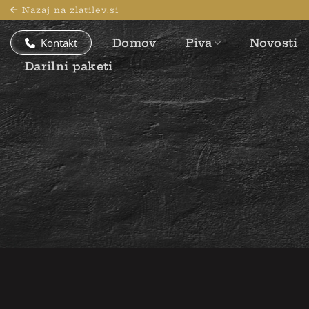
Skoči
Nazaj na zlatilev.si
na
vsebino
Kontakt
Domov
Piva
Novosti
Darilni paketi