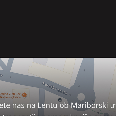
ete nas na Lentu ob Mariborski trž