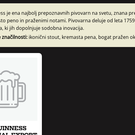
ss je ena najbolj prepoznavnih pivovarn na svetu, znana p
to peno in praženimi notami. Pivovarna deluje od leta 1759 
a, ki jih dopolnjuje sodobna inovacija.
 značilnosti:
ikonični stout, kremasta pena, bogat pražen okus
UINNESS