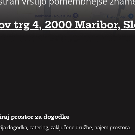
j vstran vrstijo pomembnejše znam
v trg 4, 2000 Maribor, Sl
raj prostor za dogodke
ija dogodka, catering, zaključene družbe, najem prostora.