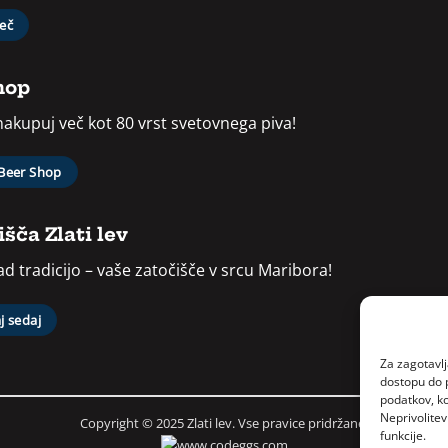
več
hop
 nakupuj več kot 80 vrst svetovnega piva!
 Beer Shop
šča Zlati lev
d tradicijo – vaše zatočišče v srcu Maribora!
j sedaj
Za zagotavlj
dostopu do 
podatkov, ko
Neprivolitev
Copyright © 2025 Zlati lev. Vse pravice pridržane.
funkcije.