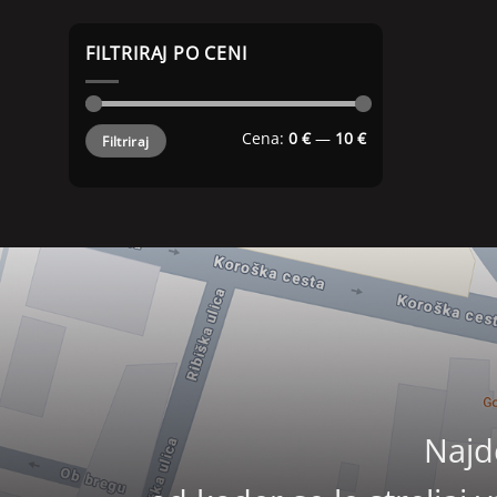
FILTRIRAJ PO CENI
Min
Max
Cena:
0 €
—
10 €
Filtriraj
cena
cena
Najd