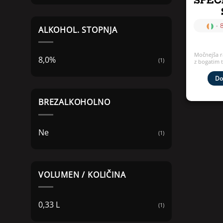
SPEC
•
ALKOHOL. STOPNJA
Močnejša r
8,0%
(1)
z bogatim 
Do
BREZALKOHOLNO
Ne
(1)
VOLUMEN / KOLIČINA
0,33 L
(1)