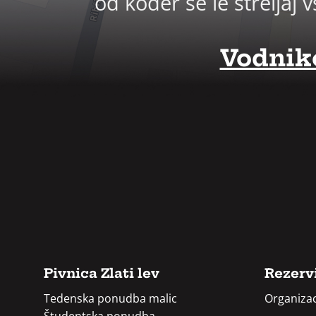
od koder se le strelja
Vodniko
Pivnica Zlati lev
Rezervi
Tedenska ponudba malic
Organizac