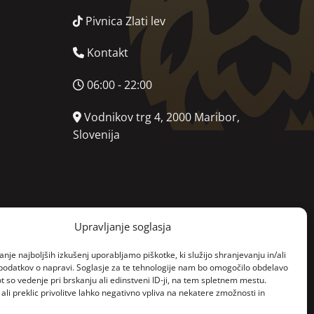
Pivnica Zlati lev
Kontakt
06:00 - 22:00
Vodnikov trg 4, 2000 Maribor,
Slovenija
Upravljanje soglasja
anje najboljših izkušenj uporabljamo piškotke, ki služijo shranjevanju in/ali
podatkov o napravi. Soglasje za te tehnologije nam bo omogočilo obdelavo
t so vedenje pri brskanju ali edinstveni ID-ji, na tem spletnem mestu.
 ali preklic privolitve lahko negativno vpliva na nekatere zmožnosti in