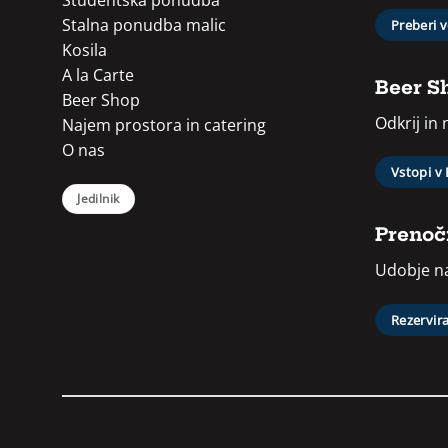
Študentska ponudba
Stalna ponudba malic
Preberi 
Kosila
A la Carte
Beer S
Beer Shop
Odkrij in
Najem prostora in catering
O nas
Vstopi v
Jedilnik
Prenoči
Udobje na
Rezervira