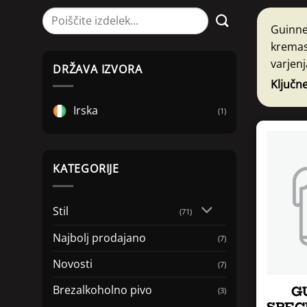
Išči:
Guinne
kremas
varjenj
DRŽAVA IZVORA
Ključne
Irska
(1)
KATEGORIJE
Stil
(71)
Najbolj prodajano
(7)
Novosti
(7)
Brezalkoholno pivo
G
(3)