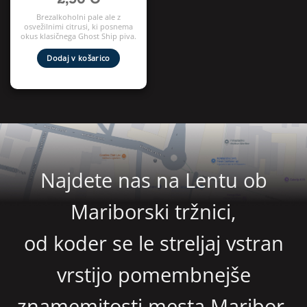
Brezalkoholni pale ale z
osvežilnimi citrusi, ki posnema
okus klasičnega Ghost Ship piva.
Dodaj v košarico
Najdete nas na Lentu ob
Mariborski tržnici,
od koder se le streljaj vstran
vrstijo pomembnejše
znamemitosti mesta Maribor.