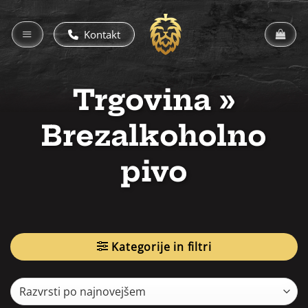
Skoči
na
Kontakt
vsebino
Trgovina
»
Brezalkoholno
pivo
Kategorije in filtri