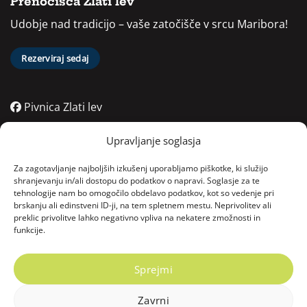
Prenočišča Zlati lev
Udobje nad tradicijo – vaše zatočišče v srcu Maribora!
Rezerviraj sedaj
Pivnica Zlati lev
Pivnica Zlati lev
Upravljanje soglasja
Pivnica Zlati lev
Za zagotavljanje najboljših izkušenj uporabljamo piškotke, ki služijo
shranjevanju in/ali dostopu do podatkov o napravi. Soglasje za te
tehnologije nam bo omogočilo obdelavo podatkov, kot so vedenje pri
Kontakt
brskanju ali edinstveni ID-ji, na tem spletnem mestu. Neprivolitev ali
preklic privolitve lahko negativno vpliva na nekatere zmožnosti in
funkcije.
06:00 - 22:00
Vodnikov trg 4, 2000 Maribor, Slovenija
Sprejmi
Zavrni