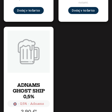
notami.
Dodaj v košarico
Dodaj v košarico
ADNAMS
GHOST SHIP
0,5%
•
•
0,5%
Adnams
2,90
€