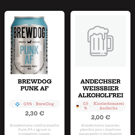
BREWDOG
ANDECHSER
PUNK AF
WEISSBIER
ALKOHOLFREI
0,5
Klosterbrauerei
•
•
0,5%
BrewDog
•
•
%
Andechs
2,30
€
2,00
€
Brezalkoholna različica klasične
Brezalkoholno bavarsko
Punk IPA z agrumi in
pšenično pivo s klasičnimi
tropikalnimi notami.
bananastimi in klinčkastimi