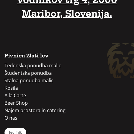
Vodnikov trg 4, 2000
Maribor, Slovenija.
Pivnica Zlati lev
Tedenska ponudba malic
Študentska ponudba
Stalna ponudba malic
Kosila
A la Carte
Beer Shop
Najem prostora in catering
O nas
Jedilnik