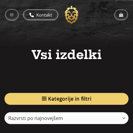
Skoči
na
Kontakt
vsebino
Vsi izdelki
Kategorije in filtri