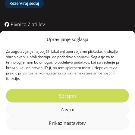
Rezerviraj sedaj
Pivnica Zlati lev
Pivnica Zlati lev
Upravljanje soglasja
Pivnica Zlati lev
Za zagotavljanje najboljših izkušenj uporabljamo piškotke, ki služijo
shranjevanju in/ali dostopu do podatkov o napravi. Soglasje za te
tehnologije nam bo omogočilo obdelavo podatkov, kot so vedenje pri
Kontakt
brskanju ali edinstveni ID-ji, na tem spletnem mestu. Neprivolitev ali
preklic privolitve lahko negativno vpliva na nekatere zmožnosti in
funkcije.
06:00 - 22:00
Vodnikov trg 4, 2000 Maribor, Slovenija
Sprejmi
Zavrni
Copyright © 2025 Zlati lev. Vse pravice pridržane.
Prikaz nastavitev