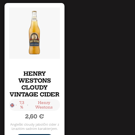
HENRY
WESTONS
CLOUDY
VINTAGE CIDER
7,3
Henry
•
•
%
Westons
2,60
€
Angleški cloudy jabolčni cider z
izrazitim sadnim karakterjem.