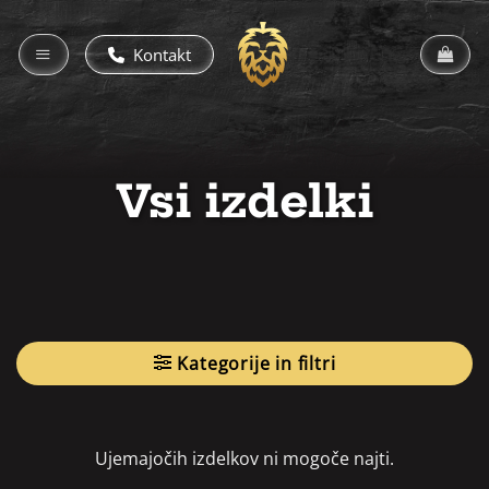
Skoči
na
Kontakt
vsebino
Vsi izdelki
Kategorije in filtri
Ujemajočih izdelkov ni mogoče najti.