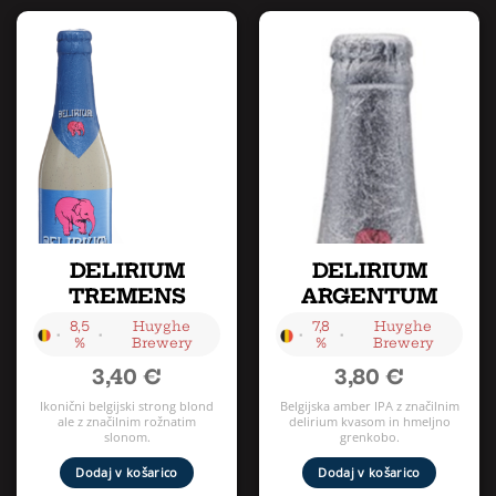
DELIRIUM
DELIRIUM
TREMENS
ARGENTUM
8,5
Huyghe
7,8
Huyghe
•
•
•
•
%
Brewery
%
Brewery
3,40
€
3,80
€
Ikonični belgijski strong blond
Belgijska amber IPA z značilnim
ale z značilnim rožnatim
delirium kvasom in hmeljno
slonom.
grenkobo.
Dodaj v košarico
Dodaj v košarico