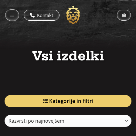
Skoči
na
Kontakt
vsebino
Vsi izdelki
Kategorije in filtri