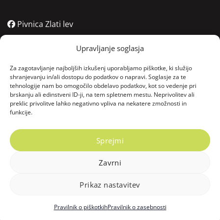
Pivnica Zlati lev
Pivnica Zlati lev
Upravljanje soglasja
Pivnica Zlati lev
Za zagotavljanje najboljših izkušenj uporabljamo piškotke, ki služijo
shranjevanju in/ali dostopu do podatkov o napravi. Soglasje za te
tehnologije nam bo omogočilo obdelavo podatkov, kot so vedenje pri
Kontakt
brskanju ali edinstveni ID-ji, na tem spletnem mestu. Neprivolitev ali
preklic privolitve lahko negativno vpliva na nekatere zmožnosti in
funkcije.
06:00 - 22:00
Vodnikov trg 4, 2000 Maribor, Slovenija
Sprejmi
Zavrni
Copyright © 2025 Zlati lev. Vse pravice pridržane.
Prikaz nastavitev
Pravilnik o piškotkih
Pravilnik o zasebnosti