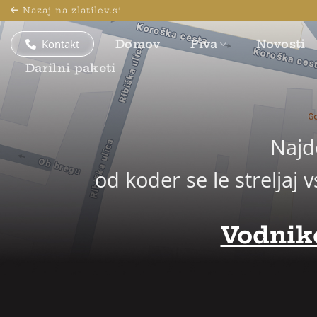
Skoči
[yith_wcwl_wishlist]
Nazaj na zlatilev.si
na
vsebino
Kontakt
Domov
Piva
Novosti
Darilni paketi
Najd
od koder se le strelja
Vodniko