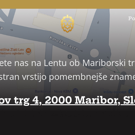
Po
ete nas na Lentu ob Mariborski trž
j vstran vrstijo pomembnejše znam
v trg 4, 2000 Maribor, Sl