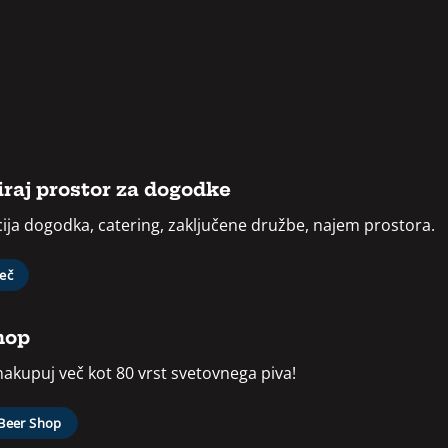
raj prostor za dogodke
ija dogodka, catering, zaključene družbe, najem prostora.
več
hop
 nakupuj več kot 80 vrst svetovnega piva!
 Beer Shop