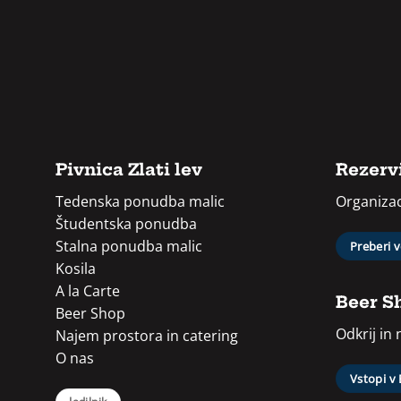
Pivnica Zlati lev
Rezervi
Tedenska ponudba malic
Organizac
Študentska ponudba
Stalna ponudba malic
Preberi 
Kosila
A la Carte
Beer S
Beer Shop
Odkrij in
Najem prostora in catering
O nas
Vstopi v