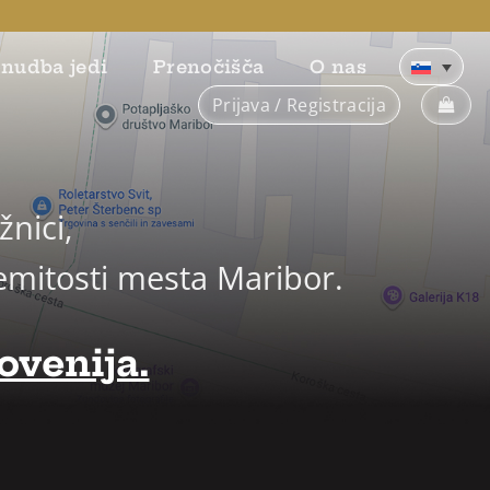
nudba jedi
Prenočišča
O nas
Prijava / Registracija
nici,
emitosti mesta Maribor.
ovenija.