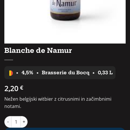
Blanche de Namur
•
4,5%
•
Brasserie du Bocq
•
0,33 L
2,20
€
Nežen belgijski witbier z citrusnimi in začimbnimi
notami.
Blanche de Namur količina