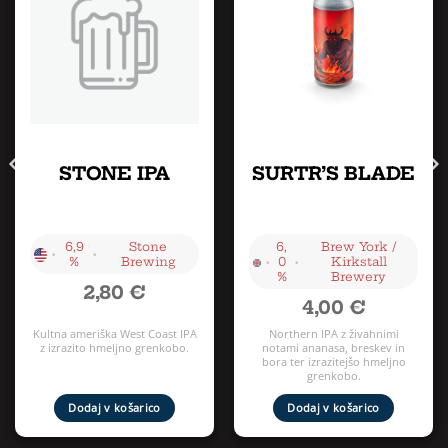
STONE IPA
SURTR’S BLADE
6,9
Stone
6,
Brew York /
•
•
•
•
%
Brewing
0
Kirkstall
%
Brewery
2,80
€
4,00
€
Kultna ameriška West Coast IPA
Northern IPA z živahnimi
z izrazito hmeljno grenkobo.
notami ananasa, breskev in
bora ter izrazitejšo hmeljno
grenkobo.
Dodaj v košarico
Dodaj v košarico