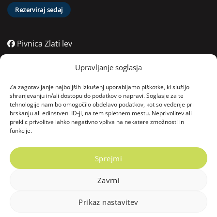
Rezerviraj sedaj
Pivnica Zlati lev
Pivnica Zlati lev
Upravljanje soglasja
Pivnica Zlati lev
Za zagotavljanje najboljših izkušenj uporabljamo piškotke, ki služijo
shranjevanju in/ali dostopu do podatkov o napravi. Soglasje za te
tehnologije nam bo omogočilo obdelavo podatkov, kot so vedenje pri
Kontakt
brskanju ali edinstveni ID-ji, na tem spletnem mestu. Neprivolitev ali
preklic privolitve lahko negativno vpliva na nekatere zmožnosti in
funkcije.
06:00 - 22:00
Vodnikov trg 4, 2000 Maribor, Slovenija
Sprejmi
Zavrni
Copyright © 2025 Zlati lev. Vse pravice pridržane.
Prikaz nastavitev