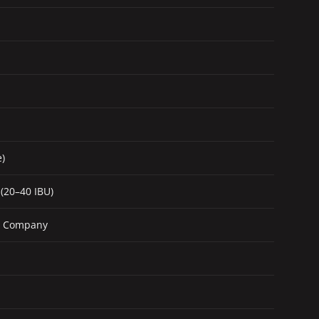
e)
(20–40 IBU)
ng Company