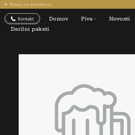
Skoči
Nazaj na zlatilev.si
na
vsebino
Kontakt
Domov
Piva
Novosti
Darilni paketi