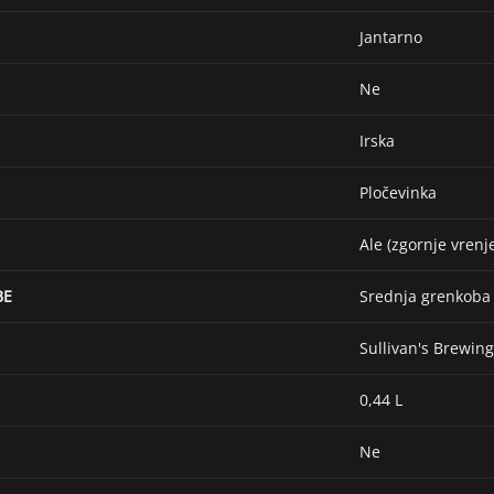
Jantarno
Ne
Irska
Pločevinka
Ale (zgornje vrenj
BE
Srednja grenkoba 
Sullivan's Brewi
0,44 L
Ne