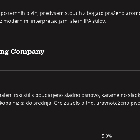
 po temnih pivih, predvsem stoutih z bogato praženo aromo 
 modernimi interpretacijami ale in IPA stilov.
wing Company
ionalen irski stil s poudarjeno sladno osnovo, karamelno sla
nkoba nizka do srednja. Gre za zelo pitno, uravnoteženo pivo
5,0%