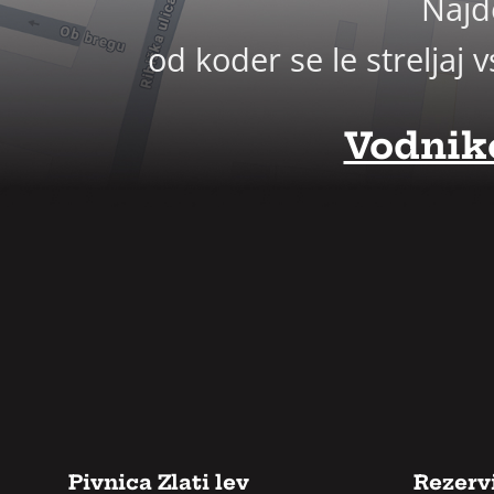
Najd
od koder se le strelja
Vodniko
Pivnica Zlati lev
Rezervi