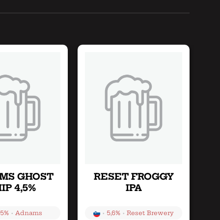
MS GHOST
RESET FROGGY
IP 4,5%
IPA
•
•
•
,5%
Adnams
5,6%
Reset Brewery