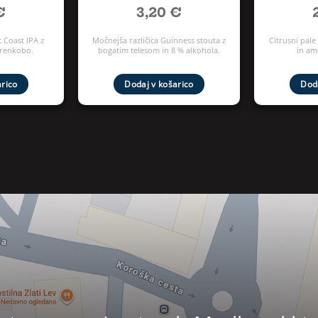
€
3,20
€
 Coast IPA z
Močnejša različica Guinness stouta z
Citrusni pale
grenkobo.
bogatim telesom in 8 % alkohola.
in am
arico
Dodaj v košarico
Doda