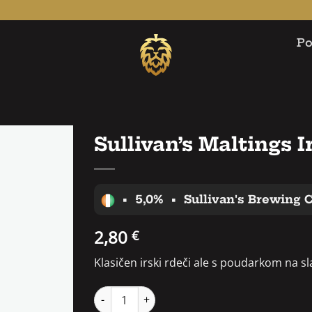
Po
Sullivan’s Maltings I
•
5,0%
•
Sullivan's Brewing
2,80
€
Klasičen irski rdeči ale s poudarkom na sl
Sullivan's Maltings Irish Red Ale količina