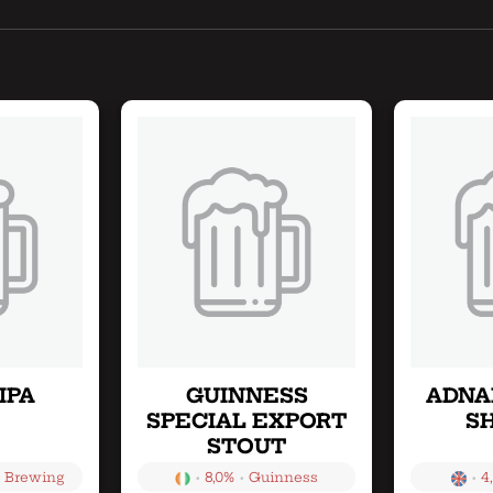
IPA
GUINNESS
ADNA
SPECIAL EXPORT
SH
STOUT
•
•
•
 Brewing
8,0%
Guinness
4