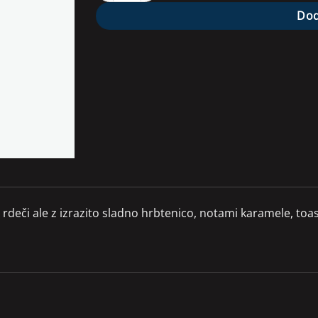
Dod
je rdeči ale z izrazito sladno hrbtenico, notami karamele, t