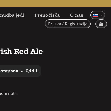
nudba jedi
Prenočišča
O nas
Prijava / Registracija
rish Red Ale
 Company
•
0,44 L
adni noti.