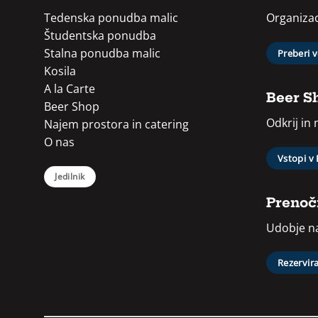
Tedenska ponudba malic
Organizac
Študentska ponudba
Stalna ponudba malic
Preberi 
Kosila
A la Carte
Beer S
Beer Shop
Odkrij in
Najem prostora in catering
O nas
Vstopi v
Jedilnik
Prenoči
Udobje na
Rezervira