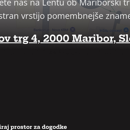
ete nas na Lentu ob Mariborski trž
j vstran vrstijo pomembnejše znam
v trg 4, 2000 Maribor, Sl
raj prostor za dogodke