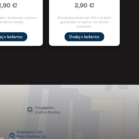
2,90
€
2,90
€
 ale z britansko osnovo
Slovenska American IPA z izrazito
eriškimi hmelji.
grenkobo in sadno-citrusnimi
aromami.
j v košarico
Dodaj v košarico