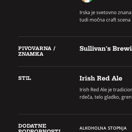
Irska je svetovno znana
tudi močna craft scena z
Sullivan's Bre
PIVOVARNA /
ZNAMKA
Irish Red Ale
STIL
Irish Red Ale je tradic
rdeča, telo gladko, gre
DODATNE
ALKOHOLNA STOPNJA
PODROBNOSTI