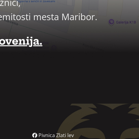
nici,
emitosti mesta Maribor.
ovenija.
Pivnica Zlati lev