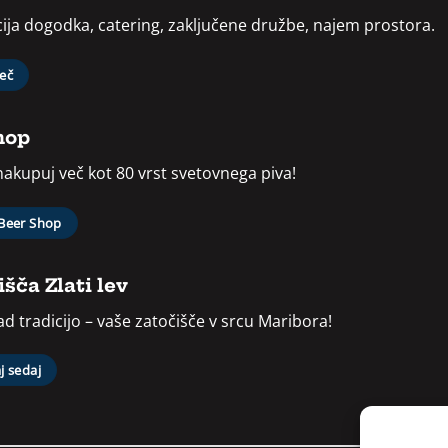
ija dogodka, catering, zaključene družbe, najem prostora.
več
hop
 nakupuj več kot 80 vrst svetovnega piva!
 Beer Shop
šča Zlati lev
d tradicijo – vaše zatočišče v srcu Maribora!
j sedaj