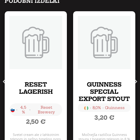
PODOBNI IZDELKI
RESET
GUINNESS
LAGERISH
SPECIAL
EXPORT STOUT
4,5
Reset
•
•
8,0%
Guinness
•
•
%
Brewery
3,20
€
2,50
€
Svetel cream ale z lahkotnim
Močnejša različica Guinness
telesom in nežno hmeljno noto.
stouta z bogatim telesom in 8 %