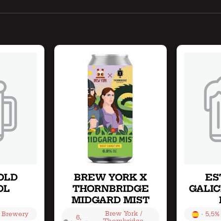
OLD
BREW YORK X
ES
OL
THORNBRIDGE
GALIC
MIDGARD MIST
Brew York /
•
 Brewery
5,5%
6,
•
•
Thornbridge