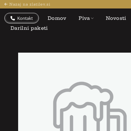
Skoči
Nazaj na zlatilev.si
na
vsebino
Kontakt
Domov
Piva
Novosti
Darilni paketi