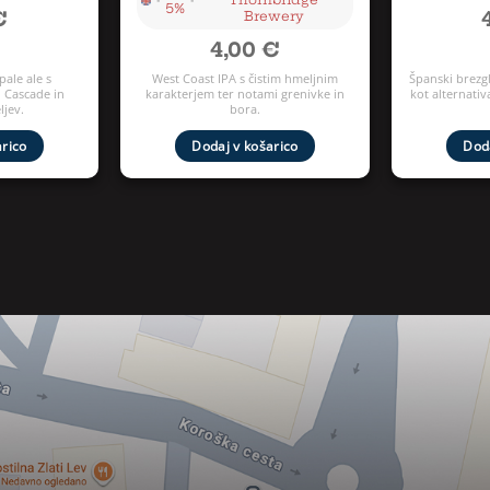
5%
€
Brewery
4,00
€
pale ale s
West Coast IPA s čistim hmeljnim
Španski brezg
 Cascade in
karakterjem ter notami grenivke in
kot alternativa
jev.
bora.
arico
Dodaj v košarico
Doda