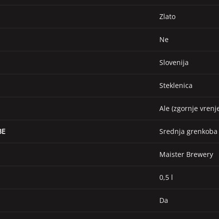
Zlato
Ne
Slovenija
Steklenica
Ale (zgornje vrenj
BE
Srednja grenkoba 
Maister Brewery
0,5 l
Da