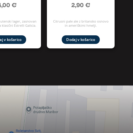
4,00
€
2,90
€
lutenski lager, zasnovan
Citrusni pale ale z britansko osnovo
 klasični Estrelli Galicia.
in ameriškimi hmelji.
j v košarico
Dodaj v košarico