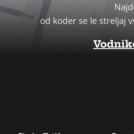
Najd
od koder se le strelja
Vodniko