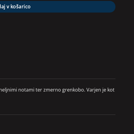
aj v košarico
hmeljnimi notami ter zmerno grenkobo. Varjen je kot