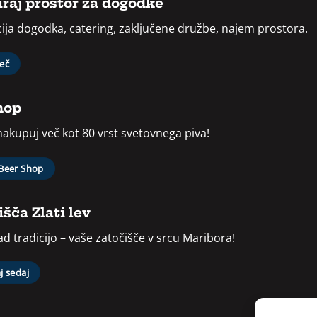
raj prostor za dogodke
ija dogodka, catering, zaključene družbe, najem prostora.
več
hop
 nakupuj več kot 80 vrst svetovnega piva!
 Beer Shop
šča Zlati lev
d tradicijo – vaše zatočišče v srcu Maribora!
j sedaj