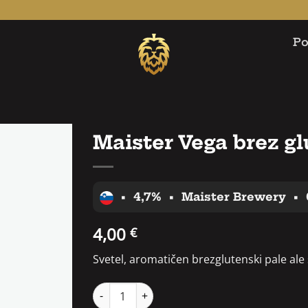
Po
Maister Vega brez g
•
4,7%
•
Maister Brewery
•
4,00
€
Svetel, aromatičen brezglutenski pale ale
Maister Vega brez glutena količina