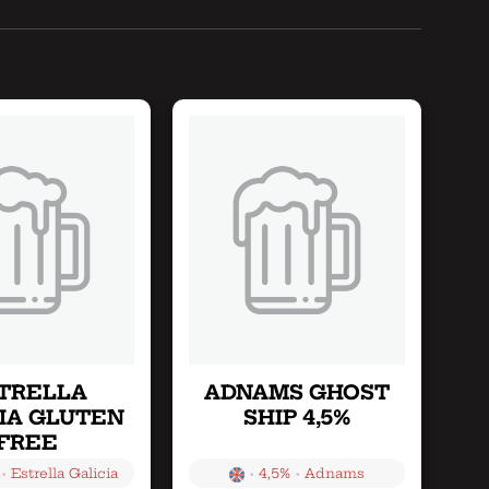
TRELLA
ADNAMS GHOST
IA GLUTEN
SHIP 4,5%
FREE
•
•
•
Estrella Galicia
4,5%
Adnams