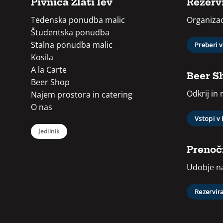
Pivnica Zlati lev
Rezervi
Tedenska ponudba malic
Organizac
Študentska ponudba
Stalna ponudba malic
Preberi 
Kosila
A la Carte
Beer S
Beer Shop
Odkrij in
Najem prostora in catering
O nas
Vstopi v
Jedilnik
Prenoči
Udobje na
Rezervira