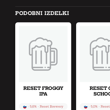
PODOBNI IZDELKI
T
RESET FROGGY
RESET 
IPA
SCHO
•
•
•
•
5,6%
Reset Brewery
5,0%
Reset