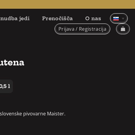
nudba jedi
Prenočišča
O nas
Prijava / Registracija
lutena
0,5 l
 slovenske pivovarne Maister.