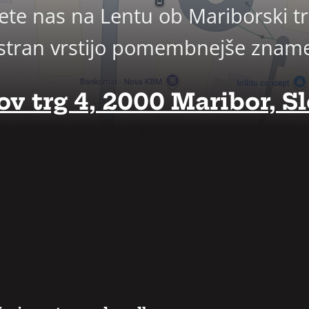
ete nas na Lentu ob Mariborski trž
j vstran vrstijo pomembnejše znam
v trg 4, 2000 Maribor, Sl