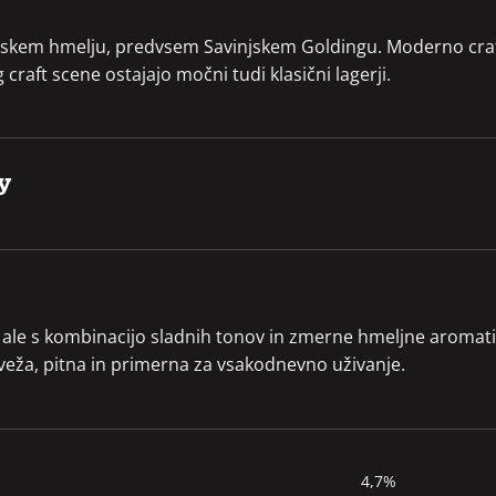
nskem hmelju, predvsem Savinjskem Goldingu. Moderno craft p
g craft scene ostajajo močni tudi klasični lagerji.
y
 ale s kombinacijo sladnih tonov in zmerne hmeljne aromatike.
 sveža, pitna in primerna za vsakodnevno uživanje.
4,7%