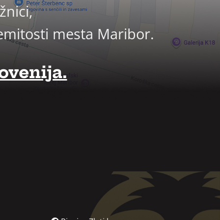
nici,
emitosti mesta Maribor.
ovenija.