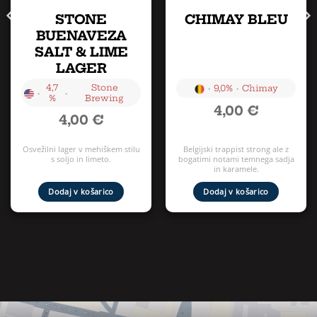
STONE
CHIMAY BLEU
BUENAVEZA
SALT & LIME
LAGER
4,7
Stone
•
•
9,0%
Chimay
•
•
%
Brewing
4,00
€
4,00
€
Osvežilni lager v mehiškem stilu
Belgijski trappist strong ale z
s soljo in limeto.
bogatimi notami temnega sadja
in karamele.
Dodaj v košarico
Dodaj v košarico