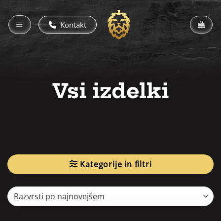
Skoči
na
Kontakt
vsebino
Vsi izdelki
Kategorije in filtri