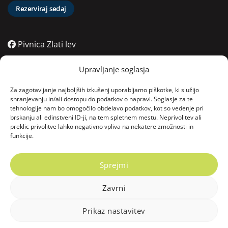
Rezerviraj sedaj
Pivnica Zlati lev
Pivnica Zlati lev
Upravljanje soglasja
Pivnica Zlati lev
Za zagotavljanje najboljših izkušenj uporabljamo piškotke, ki služijo
shranjevanju in/ali dostopu do podatkov o napravi. Soglasje za te
tehnologije nam bo omogočilo obdelavo podatkov, kot so vedenje pri
Kontakt
brskanju ali edinstveni ID-ji, na tem spletnem mestu. Neprivolitev ali
preklic privolitve lahko negativno vpliva na nekatere zmožnosti in
funkcije.
06:00 - 22:00
Vodnikov trg 4, 2000 Maribor, Slovenija
Sprejmi
Zavrni
Copyright © 2025 Zlati lev. Vse pravice pridržane.
Prikaz nastavitev