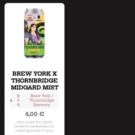
BREW YORK X
THORNBRIDGE
MIDGARD MIST
6,
Brew York /
•
•
5
Thornbridge
%
Brewery
4,00
€
West Coast IPA s čistim
hmeljnim karakterjem ter
notami grenivke in bora.